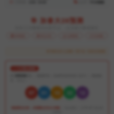
工作时间：
8:00 - 24:00
公众号：
PC28预测
🎯 加拿大28预测
加拿大28预测与分析平台 · 企业级大数据服务
实时数据
算法分析
走势图表
专业策略
商务合作 认准唯一用户名 / 没有任何群聊 / 站长担保 💛
⭐ 今日重点预测
第
3466266
期 ｜ 预测时间：2026年08月06日 20:51 ｜ 数据版
本：V3.2.1
07
01
10
22
12
根据算法分析，本期重点关注大单数
｜ 算法模型：LSTM-BP 混合神
经网络