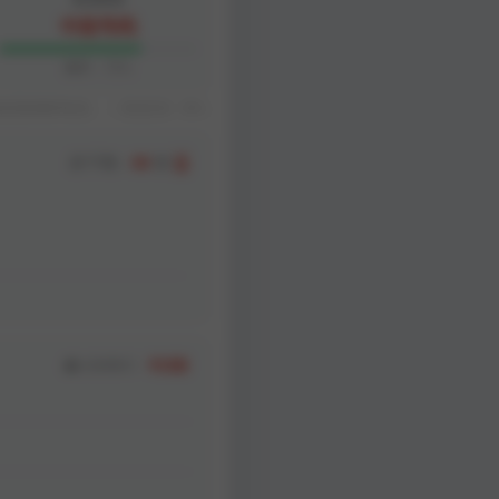
中段号码
概率：72%
据预测概率较高。 ｜ 置信区间：95%
距下期：
84
秒
当前模式：
专业版