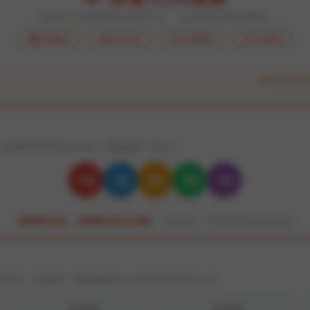
加拿大28预测与分析平台 · 企业级大数据服务
实时数据
算法分析
走势图表
专业策略
商务合作 认准唯一用户名 /
26年08月08日 01:18 ｜ 数据版本：V3.2.1
14
12
20
15
13
根据算法分析，本期重点关注大单数
｜ 算法模型：LSTM-BP 混合神经网络
析，仅供参考。预测更新时间：2026年08月08日 01:18
单双预测
和值预测