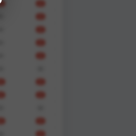
双
对
双
对
单
对
双
对
单
对
单
错
单
对
单
对
双
错
双
对
单
对