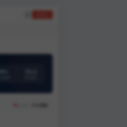
登录
79%
V3.2
前准确率
算法版本
公众号：
PC28预测