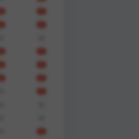
单
对
单
对
单
错
单
对
单
对
单
对
单
对
单
错
双
错
单
对