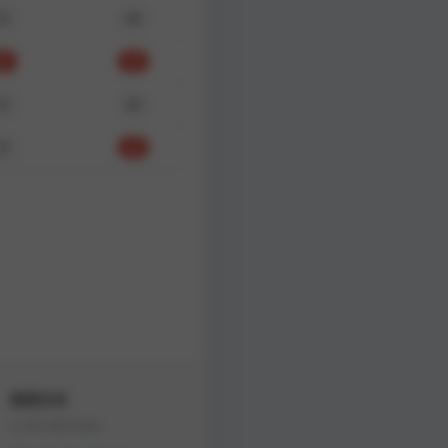
单
错
双
对
双
错
双
对
联系方式
400-888-6666