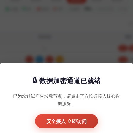
正确：
79
期 ｜
错误：
21
期 ｜ 正确率：
79%
｜
数据周期：100期
共
开奖内容
预测
—
小
4
8
2
14
大
4
7
1
12
大
数据加密通道已就绪
5
6
9
20
大
已为您过滤广告垃圾节点，请点击下方按钮接入核心数
7
0
8
15
小
据服务。
2
8
3
13
小
安全接入 立即访问
7
4
7
18
大