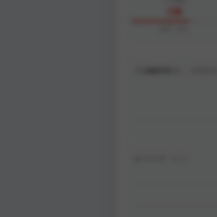
大数
概率：68%
第
3466743
期 ｜ 开奖时间：
算法引擎：V3.2.1