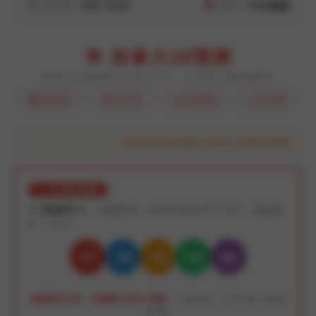
工作时间：
8:00 - 24:00
公众号：
PC28预测
🎯 加拿大28预测
加拿大28预测与分析平台 · 企业级大数据服务
实时数据
算法分析
走势图表
专业策略
商务合作 认准唯一用户名 / 没有任何群聊 / 站长担保 💛
⭐ 今日重点预测
第
3466575
期 ｜ 预测时间：2026年08月07日 14:53 ｜ 数据版
本：V3.2.1
17
19
12
14
02
根据算法分析，本期重点关注大单数
｜ 算法模型：LSTM-BP 混合神
经网络